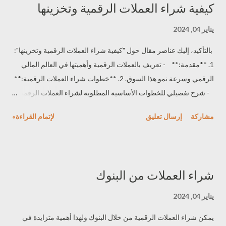
كيفية شراء العملات الرقمية وتخزينها
الأساسية المطلوبة لذلك على المنصات المختلفة. 5. **التحليل وتوقعات
السوق:** - أهمية التحليل الدوري لتوقعات السوق والمؤشرات الفنية
يناير 04, 2024
والأساسية قبل اتخاذ قرارات البيع. 6. **الربح والخسارة:** - توضيح
بالتأكيد، إليك عناصر مقال حول "كيفية شراء العملات الرقمية وتخزينها":
العوامل المؤثرة في تحقيق الربح أو الخسارة عند بيع العملات الرقمية
1. **مقدمة:** - تعريف بالعملات الرقمية وأهميتها في العالم المالي
وكيفية إدارة المخاطر بشكل فعّال. 7. **التوصيات والنصائح:** - تقديم
الرقمي وسرعة نمو هذا السوق. 2. **خطوات شراء العملات الرقمية:**
بعض النصائح الأخيرة ح...
- شرح تفصيلي للخطوات الأساسية المطلوبة لشراء العملات الرقمية،
بما في ذلك اختيار المنصة المناسبة وعملية الشراء نفسها. 3. **تخزين
مشاركة
إرسال تعليق
لإتمام القراءة»
العملات الرقمية:** - شرح أساليب تخزين العملات الرقمية مثل
المحافظ الساخنة والباردة، ومدى أمان كل واحدة منها. 4. **المحافظ
الساخنة والباردة:** - شرح للفرق بين المحافظ الساخنة (Hot
Wallets) والباردة (Cold Wallets) وميزات وعيوب كل نوع. 5.
شراء العملات من البنوك
**استراتيجيات الأمان:** - توفير استراتيجيات الأمان الرئيسية
والإجراءات التي يمكن اتباعها لحماية العملات الرقمية. 6. **التنويع
يناير 04, 2024
والاستثمار الذكي:** - توجيه حول أهمية التنويع في استثمار العملات
يمكن شراء العملات الرقمية من خلال البنوك ولهذا أهمية متزايدة في
الرقمية واختيار العملات المناسبة للاستثمار. 7. **تحذيرات ومخاطر:**