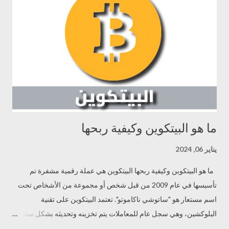
التداول والتحويل داخل المنصة: يمكن استخدام Bybit Token في
التداول داخل منصة Bybit، سواء كعملة للتداول أو لتحويل الأصول داخل
المنصة. من المهم أن يعرف المستخدمون أن Bybit Token هو عملة
مستقلة مرتبطة بمنصة التداول Bybit ويمكن استخدامها داخل البيئة
الخاصة بالمنصة، وقد تكون موضوعة لمتطلبات وشروط خاصة تُحدد من
قبل...
ما هو البيتكوين وكيفية ربحها
يناير 06, 2024
ما هو البيتكوين وكيفية ربحها البيتكوين هي عملة رقمية مشفرة تم
تأسيسها في عام 2009 من قبل شخص أو مجموعة من الأشخاص تحت
اسم مستعار هو "ساتوشي ناكاموتو". تعتمد البيتكوين على تقنية
البلوكشين، وهي سجل عام للمعاملات يتم تخزينه وتحديثه بشكل مشفر
عبر العديد من الأجهزة الرقمية المتصلة بالشبكة. بفضل تقنية البلوكشين،