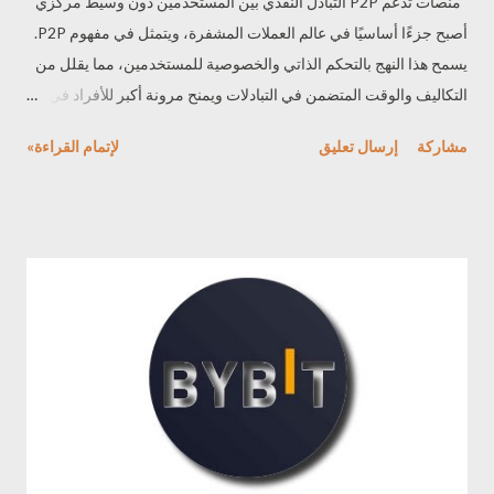
منصات تدعم P2P التبادل النقدي بين المستخدمين دون وسيط مركزي
أصبح جزءًا أساسيًا في عالم العملات المشفرة، ويتمثل في مفهوم P2P.
يسمح هذا النهج بالتحكم الذاتي والخصوصية للمستخدمين، مما يقلل من
التكاليف والوقت المتضمن في التبادلات ويمنح مرونة أكبر للأفراد في
عمليات تبادل العملات الرقمية دون الاعتماد على وسطاء مركزيين.
مشاركة
إرسال تعليق
لإتمام القراءة»
تعريف P2P P2P هو اختصار لـ "Peer-to-Peer"، ويُشير إلى التفاعل
والتبادل المباشر بين الأشخاص أو الأطراف دون الحاجة إلى وسيط
مركزي. في سوق العملات المشفرة، يعني P2P أن الأفراد يتمكنون من
تبادل العملات المشفرة مباشرة بين بعضهم البعض دون الاعتماد على
منصات تبادل مركزية. في هذا النوع من التبادل، يقوم المستخدمون
بالاتصال المباشر مع بعضهم البعض عبر الإنترنت أو من خلال تطبيقات
الهواتف الذكية لتبادل العملات المشفرة مثل البيتكوين أو الإيثريوم. يتم
ذلك عبر إنشاء عروض للبيع أو الشراء والتفاوض المباشر على الأسعار
وشروط الصفقة بين المستخدمين مباشرة دون وسيط مركزي. على
سبيل المثال، إذا كنت ترغب في بيع بعض البيتكوين، يمكنك إنشاء عرض
للبيع وتحديد السعر والشروط التي تريدها. ثم يقوم ...