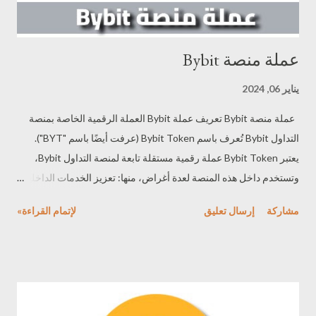
عملة منصة Bybit
يناير 06, 2024
عملة منصة Bybit تعريف عملة Bybit العملة الرقمية الخاصة بمنصة
التداول Bybit تُعرف باسم Bybit Token (عرفت أيضًا باسم "BYT").
يعتبر Bybit Token عملة رقمية مستقلة تابعة لمنصة التداول Bybit،
وتستخدم داخل هذه المنصة لعدة أغراض، منها: تعزيز الخدمات الداخلية:
يُستخدم Bybit Token لتحسين وتعزيز الخدمات المقدمة داخل منصة
مشاركة
إرسال تعليق
لإتمام القراءة»
التداول Bybit. يمكن استخدامه للحصول على مميزات إضافية أو تعزيز
الخدمات المتوفرة، مما يمكن المستخدمين من الوصول إلى مزايا
إضافية أو تحسين تجربتهم في التداول. مكافآت وبرامج تشجيعية :
يُستخدم Bybit Token كجزء من برامج المكافآت والعروض التشجيعية
التي تُقدمها Bybit لمستخدميها. يمكن لحاملي العملة الحصول على
مكافآت خاصة أو الاستفادة من العروض الحصرية المُقدمة عبر المنصة.