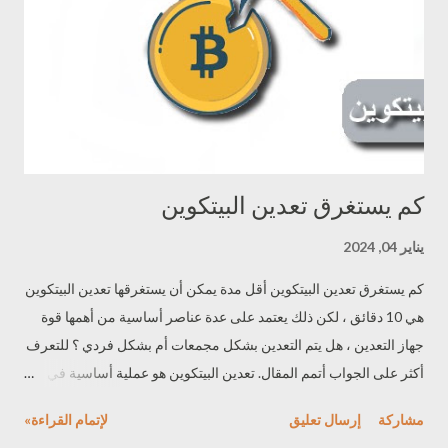
6. **مقارنة بمنصات أخرى:** - مقارنة بين Bybit ومنصات تداول
أخرى مماثلة، مثل ميزاتها وسمعتها وتقييمات المستخدمين. 7.
**التوصيات والنصائح:** - تقديم بعض النصائ...
كم يستغرق تعدين البيتكوين
يناير 04, 2024
كم يستغرق تعدين البيتكوين أقل مدة يمكن أن يستغرقها تعدين البيتكوين
هي 10 دقائق ، لكن ذلك يعتمد على عدة عناصر أساسية من أهمها قوة
جهاز التعدين ، هل يتم التعدين بشكل مجمعات أم بشكل فردي ؟ للتعرف
أكثر على الجواب أتمم المقال. تعدين البيتكوين هو عملية أساسية في
عالم العملات الرقمية، حيث يتم استخدام القوة الحاسوبية لحل مجموعة
مشاركة
إرسال تعليق
لإتمام القراءة»
معقدة من المعادلات الرياضية بهدف تأمين وتحقيق المعاملات على