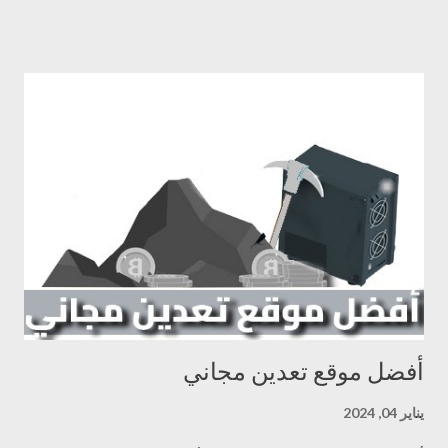
شبكة البيتكوين. هذه العملية تُعتبر أساساً لإدارة وتأمين شبكة البيتكوين،
وهي تلعب دورًا حاسمًا في إصدار العملات الجديدة وتأكيد المعاملات
القائمة. تعدين البيتكوين يعتمد على القوة الحاسوبية لحل معادلات معقدة
باستخدام الخوارزميات الرياضية. كلما زادت قوة الحوسبة المستخدمة،
زادت فرصة الحصول على البيتكوين، ولكنها تأتي بتكاليف عالية واستهلاك
كبير للطاقة. مع تطور صعوبة التعدين والتكاليف المرتفعة، أصبح التعدين
الفردي للبيتكوين أكثر تعقيدًا، مما دفع العديد من الأشخاص إلى الانضمام
إلى مجموعات تعدين (Mining Pools) لزيادة فرص النجاح في الحصول
على العملات الرقمية. على الرغم من التعقيد والتكاليف، يبقى تعدين
البيتكوين جزءًا أسا...
أفضل موقع تعدين مجاني
يناير 04, 2024