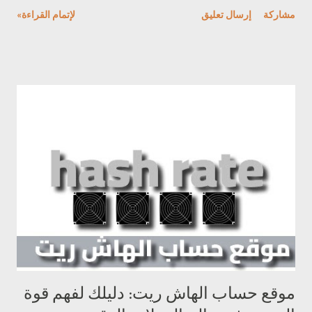
التعدين، يُعتبر اختيار المعالج المناسب أمرًا حيويًا. هذا المقال يستكشف
مشاركة
إرسال تعليق
لإتمام القراءة»
أهمية اختيار أفضل معالج لعمليات التعدين والعوامل التي يجب مراعاتها
لتحقيق أقصى ربحية. معرفة أنواع المعالجات المناسبة: بالطبع، إليك
شرحًا لأنواع المعالجات المستخدمة في عمليات التعدين: 1. وحدات
المعالجة المركزية (CPUs): - تعتبر وحدات المعالجة المركزية مألوفة
للعديد من الأشخاص، حيث تستخدم في العديد من الأنظمة الحاسوبية.
ومع ذلك، فإن كفاءتها في عمليات التعدين محدودة بسبب عدم قوتها
الحاسوبية الكافية لحل المعادلات الرياضية المعقدة بسرعة كبيرة. 2.
وحدات معالجة الرسومات (GPUs): - تُعتبر وحدات معالجة الرسومات
خيارًا أفضل لعمليات التعدين بالمقارنة مع CPUs. تتميز GPUs بقوتها
الحاسوبية العالية والتي تجعلها قادرة على حل المعادلات الرياضية ب...
موقع حساب الهاش ريت: دليلك لفهم قوة