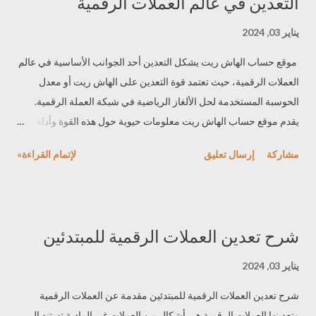
التعدين في عالم العملات الرقمية
يناير 03, 2024
موقع حساب الهاش ريت يشكل التعدين أحد الجوانب الأساسية في عالم
العملات الرقمية، حيث تعتمد قوة التعدين على الهاش ريت أو معدل
الحوسبة المستخدمة لحل الألغاز الرياضية في شبكة العملة الرقمية.
يقدم موقع حساب الهاش ريت معلومات حيوية حول هذه القوة وأداء
شبكة التعدين. مفهوم الهاش ريت وأهميته الهاش ريت (Hash Rate) هو
مشاركة
إرسال تعليق
لإتمام القراءة»
مصطلح يستخدم لقياس قوة التعدين في شبكة العملة الرقمية. يُعرف
الهاش ريت بكمية الحوسبة أو القوة الحاسوبية التي يستخدمها شبكة
التعدين لحل الألغاز الرياضية أو العمليات الرياضية المعقدة المطلوبة
لتأمين وتأكيد المعاملات على الشبكة. أهمية الهاش ريت تكمن في عدة
شرح تعدين العملات الرقمية للمبتدئين
نقاط: تحديد أمان الشبكة : كلما زاد الهاش ريت، زادت قوة التعدين
وصعوبة حل الألغاز الرياضية. هذا يعني أن شبكة العملة الرقمية أكثر
يناير 03, 2024
أمانًا، لأنه يصعب على أي مهاجم إجراء هجمات واقتحامات في حالة
شرح تعدين العملات الرقمية للمبتدئين مقدمة عن العملات الرقمية
وجود قوة حاسوبية عالية تحمي الشبكة. استقرار العملة الرقمية :
وتعدينها العملات الرقمية هي أشكال من العملات غير المادية تستند إلى