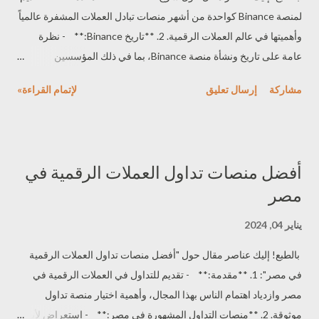
لمنصة Binance كواحدة من أشهر منصات تبادل العملات المشفرة عالمياً
المستخدمين مراعاتها. 7. **تقييمات المستخدمين والسمعة:** -
وأهميتها في عالم العملات الرقمية. 2. **تاريخ Binance:** - نظرة
استعراض لتقييمات وآراء المستخدمين حو...
عامة على تاريخ ونشأة منصة Binance، بما في ذلك المؤسسين
والمراحل الهامة في تطور المنصة. 3. **خدمات Binance:** - شرح
مشاركة
إرسال تعليق
لإتمام القراءة»
لمجموعة الخدمات التي تقدمها Binance مثل التداول، والسحب والإيداع،
والعملات المدعومة، وأساليب التأمين والأمان. 4. **ميزات المنصة:** -
استعراض للميزات البارزة في منصة Binance مثل واجهة المستخدم،
وأدوات التداول، والأسواق المتاحة، والعروض الترويجية. 5. **التحقق
أفضل منصات تداول العملات الرقمية في
والأمان:** - مناقشة أهمية التحقق من الحساب والأمان على منصة
مصر
Binance، وشرح الخطوات اللازمة لتأمين الحساب. 6. **رسوم التداول
والشروط:** - تحليل للرسوم المرتبطة بعمليات التداول والسحب
يناير 04, 2024
والإيداع على Binance والشروط والأحكام التي يجب مراعاتها. 7.
بالطبع! إليك عناصر مقال حول "أفضل منصات تداول العملات الرقمية
**سمعة وموثوقية Binance:** - تحليل لتقييمات وآراء المستخدمين
في مصر": 1. **مقدمة:** - تقديم للتداول في العملات الرقمية في
حول منصة Binance ومراجعات مستقلة من مص...
مصر وازدياد اهتمام الناس بهذا المجال، وأهمية اختيار منصة تداول
موثوقة. 2. **منصات التداول المشهورة في مصر:** - استعراض لأبرز