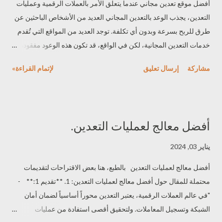
أفضل موقع تعدين مجاني عندما يتعلق الأمر بالعملات الرقمية وعمليات
التعدين، يجذب الوعد بالتعدين المجاني العديد من الأشخاص الباحثين عن
طرق للربح بسرعة وبدون أي تكلفة. توجد العديد من المواقع التي تُقدم
خدمات التعدين المجانية، لكن في الواقع، قد تكون هذه الوعود مفقودة
الشرعية وقد تكون مرتبطة بمخاطر كبيرة. ما هو التعدين المجاني؟ يعد
مشاركة
إرسال تعليق
لإتمام القراءة»
التعدين المجاني نوعًا من الوعود الساحرة في عالم العملات الرقمية. يتم
الإعلان عن توفير خدمات تعدين مجانية حيث يمكن للمستخدمين التعدين
بدون الحاجة لأي استثمار مالي. وعلى الرغم من أن هذه الفكرة تبدو
واعدة، إلا أنها عادةً ما تكون خدعة. موقع التعدين المجاني من المهم أن
أفضل معالج لعمليات التعدين.
التعدين المجاني غالبًا ما يكون مرتبطًا بمخاطر وعواقب غير معروفة،
والعديد من مواقع التعدين المجاني قد تكون مشبوهة أو تكون عملياتها
يناير 03, 2024
غير شفافة. ومعظمها يُنظر إليها بشكل سلبي في المجتمع المتخصص في
أفضل معالج لعمليات التعدين بالطبع، هنا بعض الاقتراحات لتقديمات
العملات الرقمية. مع ذلك، فيما يلي بعض الأمثلة الشهيرة على خدمات
محتملة للمقال حول أفضل معالج لعمليات التعدين: 1. **تقديم 1:** -
التعدين السحابي التي قد تكون لديها سمعة جيدة في بعض الأحيان وتُعتبر
"في عالم العملات الرقمية، يعتبر التعدين محوراً أساسياً لضمان أمان
شائعة بين الناس: 1) StormGain StormGain من أشهر برنامج التع...
الشبكة وتسجيل المعاملات. ولتحقيق أقصى استفادة من عمليات