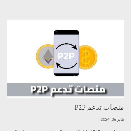
كل كتلة باستخدام خوارزميات التشفير القوية، مما يجعلها صعبة التلاعب
والتغيير بعد إضافتها إلى السلسلة. 3. العملية اللامركزية: السلسلة تُخزن
على شبكة من أجهزة الكمبيوتر التي يتم تشغيلها من قبل المشاركين في
الشبكة، دون الحاجة إلى وجود جهة مركزية تسيطر عليها. 4. التحقق
والتأكيد: تقوم أجهزة الشبكة بالتحقق من صحة المعاملات وتأكيدها.
وبمجرد التأكد من صحة المعاملات، يتم إضافتها إلى السلسلة ويتم توزيع
النسخ المحدثة من السلسلة إلى جميع الأجهزة في الشبكة. 5. التوزيع
اللامركزي: يحتوي كل جهاز على نسخة كاملة من السلسلة
(Blockchain)، مما يجعل البيانات متاحة ومتوافرة للجميع في الشبكة
دون الحاجة إلى مركز تخزين مركزي. باستخدام هذه ...
منصات تدعم P2P
يناير 06, 2024