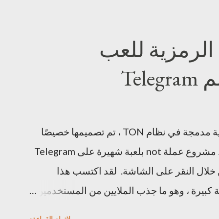
لعملة الرمزية للعب
Tel
عملة not عملة not هي عملة رقمية مدمجة في نظام TON ، تم تصميمها خصيصًا
للقيام بألعاب Play-to-Earn. يرتبط مشروع عملة not بلعبة شهيرة على Telegram
كسب اللاعبون عملة not من خلال النقر على الشاشة. لقد اكتسب هذا
كبيرة ، وهو ما جذب الملايين من المستخدمين .
عملة not تم إنشاء عملة not بواسطة Open Builders، انه فريق يركز على تطوير
لإتمام القراءة»