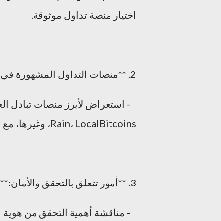
اختيار منصة تداول موثوقة.
2. **منصات التداول المشهورة في مصر:**
Rain، LocalBitcoins، وغيرها، مع تحليل مميزات كل منها.
3. **أمور تتعلق بالتحقق والأمان:**
- مناقشة أهمية التحقق من هوية 