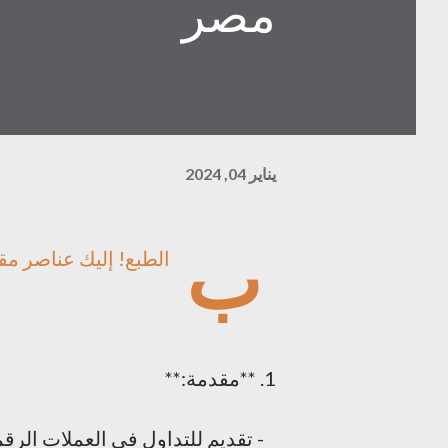
مصر
يناير 04, 2024
ب
الطبع! إليك عناصر م
1. **مقدمة:**
- تقديم للتداول في العملات الرقمي