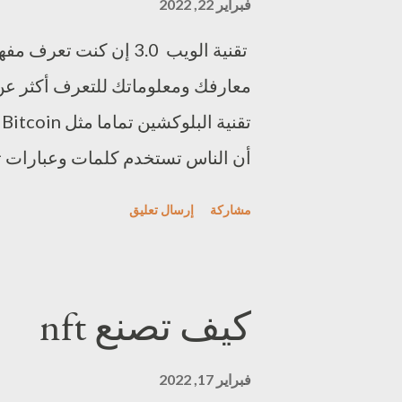
فبراير 22, 2022
ر
تقنية الويب 3.0 إن كن
ك
معارفك ومعلوماتك للتعرف أكثر عن 
ا
ت
أن الناس تستخدم كلمات وعبارات تح
مجموعة من الشركات التكنولوجية الع
مشاركة
إرسال تعليق
و تسمح ه ذه الشركات التكنولوجية ل
من إحتكار المسيطرين حاليا على ا
كيف تصنع nft
فبراير 17, 2022