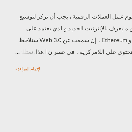
ت تعرف مفهوم عمل العملات الرقمية ، يجب أن تركز لتوسيع
مايعرف بالإنترنيت الجديد والذي يعتمد على
تقنية البلوكشين تماما مثل Bitcoin و Ethereum . إن سمعت عن Web 3.0 ستلاحظ
توي على اللامركزية ، في عصر ن ا هذا, تمتلك
ملاقة على كل البيانات المتواجدة في الإنترنيت،
لإتمام القراءة»
لناس بإستخدام تطبيقاتها ومنصاتها مقابل
أموالهم، بياناتهم أو كلاهما، ويتصور مهندسو Web 3.0 شبكة الإنترنيت مستقبلا خالية
لبيانات والمعلومات الشخصية للمتصفحين.
المحتويات ماهو web 2.0 ماهو الويب 3.0 تحديد مميزات Web 3.0 ما هي التقنيات
التي سيتم تسهيلها لتمويل Web 3.0 ؟ الفرق بين Web 2.0 و Web 3.0 ؟ تقنية البلوك