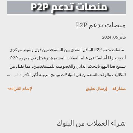
منصات تدعم P2P
يناير 06, 2024
منصات تدعم P2P التبادل النقدي بين المستخدمين دون وسيط مركزي
أصبح جزءًا أساسيًا في عالم العملات المشفرة، ويتمثل في مفهوم P2P.
يسمح هذا النهج بالتحكم الذاتي والخصوصية للمستخدمين، مما يقلل من
التكاليف والوقت المتضمن في التبادلات ويمنح مرونة أكبر للأفراد في
عمليات تبادل العملات الرقمية دون الاعتماد على وسطاء مركزيين.
مشاركة
إرسال تعليق
لإتمام القراءة»
تعريف P2P P2P هو اختصار لـ "Peer-to-Peer"، ويُشير إلى التفاعل
والتبادل المباشر بين الأشخاص أو الأطراف دون الحاجة إلى وسيط
مركزي. في سوق العملات المشفرة، يعني P2P أن الأفراد يتمكنون من
تبادل العملات المشفرة مباشرة بين بعضهم البعض دون الاعتماد على
شراء العملات من البنوك
منصات تبادل مركزية. في هذا النوع من التبادل، يقوم المستخدمون
بالاتصال المباشر مع بعضهم البعض عبر الإنترنت أو من خلال تطبيقات