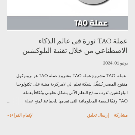
المتصدرين واستخدام التعزيزات لزيادة أرباحهم. تجعل هذه الميزات...
عملة TAO ثورة في عالم الذكاء
الاصطناعي من خلال تقنية البلوكشين
يونيو 01, 2024
عملة TAO مشروع عملة TAO مشروع عملة TAO هو بروتوكول
مفتوح المصدر يُشغِّل شبكة تعلم آلي لامركزية مبنية على تكنولوجيا
البلوكشين. تُدرب نماذج التعلم الآلي بشكل تعاوني وتُكافأ بعملة
TAO وفقًا للقيمة المعلوماتية التي تقدمها للجماعة. تُمنح عملة
TAO أيضًا الوصول الخارجي، مما يتيح للمستخدمين استخلاص
مشاركة
إرسال تعليق
لإتمام القراءة»
المعلومات من الشبكة وضبط أنشطتها وفقًا لاحتياجاتهم. يعمل هذا
المشروع على إنشاء سوق للذكاء الاصطناعي، اضافة لساحة محفّزة
يتفاعل فيها المستهلكون ومنتجو هذه السلعة الثمينة في سوق مفتوح