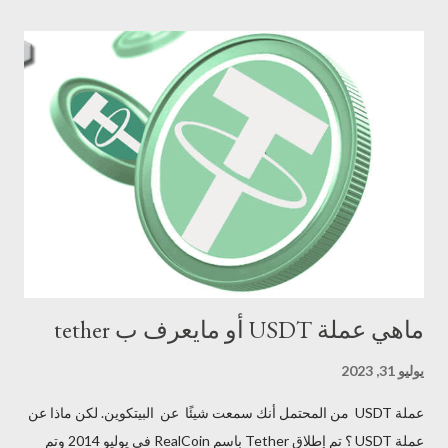
توزيعات سخية وتطورات مستقبلية مثيرة. مجتمع نشط: يتمتع HODL
بمجتمع نشط وحيوي من الداعمين الذين يؤمنون برؤية المشروع. خطة
طريق واضحة: يمتلك HODL خطة طريق واضحة محددة وأهدافه
المستقبلية. الاستثمار في عملة HODL إمكانية نمو عالية: يتمتع HODL
بإمكانية نمو عالية نظرًا لفريق العمل الموهوب، وتركيزه على مكافأة
حاملي العملة، ومجتمعه النشط. فرصة للانضمام إلى مجتمع متميز: يوفر
HODL فرصة للانضمام إلى مجتمع متميز من الداعمين الذين يؤمنون
برؤية المشروع. المساهمة في مشروع مبتكر: HODL هو مشروع م...
ماهي عملة USDT أو مايعرف ب tether
يوليو 31, 2023
عملة USDT من المحتمل أنك سمعت شيئًا عن البيتكوين. لكن ماذا عن
عملة USDT ؟ تم إطلاق Tether باسم RealCoin في يوليو 2014 وتم