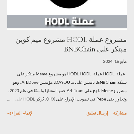
مشروع عملة HODL مشروع ميم كوين
مبتكر على BNBChain
مايو 16, 2024
عملة HODL عملة HODL HODL هو مشروع Meme مبتكر على
شبكة BNBChain، تأسس على يد DAYOU، مؤسس ArbDoge، وهو
مشروع Meme ناجح على Arbitrum حقق انتشارًا واسعًا في عام 2023،
وتجاوز حتى Pepe في تصويت الإدراج على OKX. يُركز HODL على
فكرة "لا مزيد من التعذيب لحاملي العملة" ، مميزات عملة HODL
مشاركة
إرسال تعليق
لإتمام القراءة»
فريق ذو خبرة: يتمتع فريق HODL بخبرة واسعة في مجال العملات
الرقمية، ونجح في إطلاق مشاريع Meme ناجحة سابقًا. التزام بمكافأة
حاملي العملة: يُركز HODL على مكافأة حاملي عملة HODL من خلال