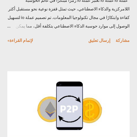
عملة io عملة io تعتبر عملة io رمزًا مبتكرًا في عالم الحوسبة
اللامركزية والذكاء الاصطناعي، حيث تمثل قفزة نوعية نحو مستقبل أكثر
كفاءة وابتكارًا في مجال تكنولوجيا المعلومات. تم تصميم عملة io لتسهيل
الوصول إلى موارد حوسبة الذكاء الاصطناعي بتكلفة أقل، مما يمكن
المهندسين والمطورين من إمكانيات غير محدودة في تطوير تطبيقات
مشاركة
إرسال تعليق
لإتمام القراءة»
الذكاء الاصطناعي والتعلم الآلي. مشروع عملة io يوفر مشروع عملة io
على نظاما يعتمد على مفهوم "الحوسبة كعملة"، مما يوفر بيئة حوسبة
موثوقة وقابلة للتوسع تمكن المستخدمين من الاستفادة من موارد
ضخمة منها وحدات معالجة الرسومات (GPUs) ، وبفضل تكاملها مع
شبكات DePINs مثل Render و Filecoin، توفر عملة io أيضا حلولاً
شاملة تشمل الحوسبة، التخزين، وعرض الصور، مما يعزز من فرص
الاستفادة التجارية والابتكار في هذا المجال. تسعى عملة io إلى جعل
التكنولوجيا المتقدمة في متناول الجميع، من خلال خفض التكاليف وزيادة
الكفاءة، مما يدعم المبتكرين ورواد الأعمال في مجال الذكاء الاصطناعي
لتحقيق رؤاهم وأفكارهم بأقل تكلفة وأعلى جودة. مميزات عملة io يعد
مشروع عملة io شبكة حوسبة خاصة بالذكاء الاصطنا...