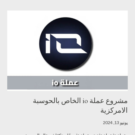
وشفاف. يُمكِّن مشروع عملة TAO من: - استراتيجية جديدة ومُحسّنة
لتطوير وتوزيع تقنية الذكاء الاصطناعي من خلال استغلال إمكانيات دفتر
الأستاذ الموزع. على وجه التحديد، تيسر له الوصول/الملكية، والحكم
اللامركزي، والقدرة على استغلال موارد الحوسبة والابتكار ، كل ذلك
ضمن إطار محفّز. - مستودع مفتوح المصدر للذكاء الآلي، قابل للوصول
لأي شخص في أي مكان، مما يخلق الظروف للابتكار المفتوح والغير
مشروط . عملة TAO Bittensor هو منصة رائدة تقف عند تقاطع
تكنولوجيا البلوكشين وتعلم الآلة. صُممت كشبكة لامركزية تُغ...
مشروع عملة io الخاص بالحوسبة
الامركزية
يونيو 13, 2024