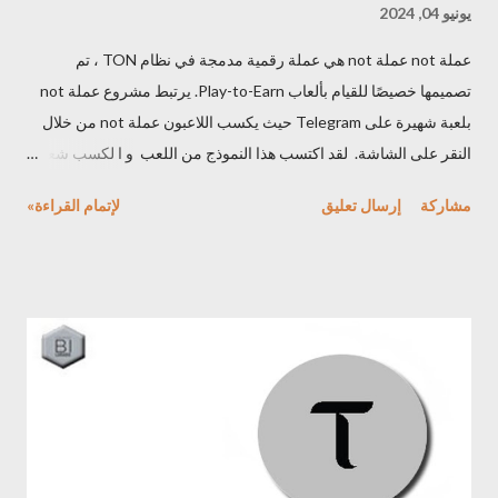
يونيو 04, 2024
عملة not عملة not هي عملة رقمية مدمجة في نظام TON ، تم
تصميمها خصيصًا للقيام بألعاب Play-to-Earn. يرتبط مشروع عملة not
بلعبة شهيرة على Telegram حيث يكسب اللاعبون عملة not من خلال
النقر على الشاشة. لقد اكتسب هذا النموذج من اللعب و ا لكسب شعبية
كبيرة ، وهو ما جذب الملايين من المستخدمين . عملة not تم إنشاء عملة
مشاركة
إرسال تعليق
لإتمام القراءة»
not بواسطة Open Builders، انه فريق يركز على تطوير ألعاب
اجتماعية جيدة ومنتشرة. سرعان ما وصلت اللعبة إلى ملايين
المستخدمين بعد فترة وجيزة من إطلاقها. يعود نجاح مشروع عملة not
إلى طريقة اللعب البسيطة ولكنها addictive اضاقة للاستخدام
الاستراتيجي لقاعدة مستخدمي Telegram الضخمة. مشروع عملة NOT
تُستخدم عملة not بشكل أساسي في لعبة تعتمد على Telegram
وتحاكي نظام النقر من اجل الكسب، حيث يكسب اللاعبون عملة not
من خلال النقر على عملة افتراضية. تتيح هذه الآلية البسيطة و addictive
للاعبين جمع العملة داخل اللعبة من خلال المشاركة في أنشطة اللعب
المنتظمة. كما يمكن للاعبين إكمال المهام والانضمام إلى لوحات