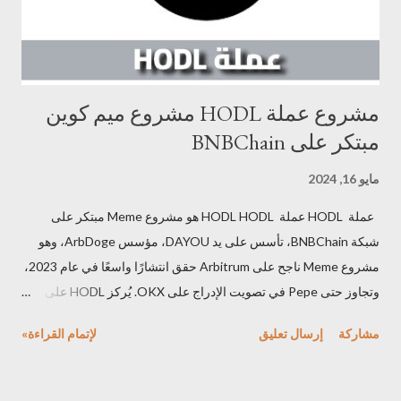
تكنولوجيا البلوكشين وتعلم الآلة. صُممت كشبكة لامركزية تُغ...
مشروع عملة HODL مشروع ميم كوين
مبتكر على BNBChain
مايو 16, 2024
عملة HODL عملة HODL HODL هو مشروع Meme مبتكر على
شبكة BNBChain، تأسس على يد DAYOU، مؤسس ArbDoge، وهو
مشروع Meme ناجح على Arbitrum حقق انتشارًا واسعًا في عام 2023،
وتجاوز حتى Pepe في تصويت الإدراج على OKX. يُركز HODL على
فكرة "لا مزيد من التعذيب لحاملي العملة" ، مميزات عملة HODL
مشاركة
إرسال تعليق
لإتمام القراءة»
فريق ذو خبرة: يتمتع فريق HODL بخبرة واسعة في مجال العملات
الرقمية، ونجح في إطلاق مشاريع Meme ناجحة سابقًا. التزام بمكافأة
حاملي العملة: يُركز HODL على مكافأة حاملي عملة HODL من خلال