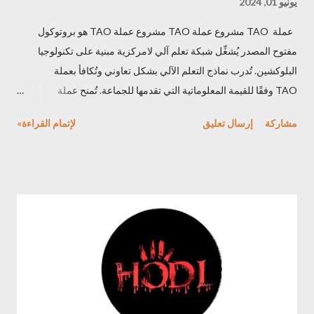
يونيو 01, 2024
عملة TAO مشروع عملة TAO مشروع عملة TAO هو بروتوكول
مفتوح المصدر يُشغِّل شبكة تعلم آلي لامركزية مبنية على تكنولوجيا
البلوكشين. تُدرب نماذج التعلم الآلي بشكل تعاوني وتُكافأ بعملة
TAO وفقًا للقيمة المعلوماتية التي تقدمها للجماعة. تُمنح عملة
TAO أيضًا الوصول الخارجي، مما يتيح للمستخدمين استخلاص
مشاركة
إرسال تعليق
لإتمام القراءة»
المعلومات من الشبكة وضبط أنشطتها وفقًا لاحتياجاتهم. يعمل هذا
المشروع على إنشاء سوق للذكاء الاصطناعي، اضافة لساحة محفّزة
يتفاعل فيها المستهلكون ومنتجو هذه السلعة الثمينة في سوق مفتوح
وشفاف. يُمكِّن مشروع عملة TAO من: - استراتيجية جديدة ومُحسّنة
لتطوير وتوزيع تقنية الذكاء الاصطناعي من خلال استغلال إمكانيات دفتر
الأستاذ الموزع. على وجه التحديد، تيسر له الوصول/الملكية، والحكم
اللامركزي، والقدرة على استغلال موارد الحوسبة والابتكار ، كل ذلك
ضمن إطار محفّز. - مستودع مفتوح المصدر للذكاء الآلي، قابل للوصول
لأي شخص في أي مكان، مما يخلق الظروف للابتكار المفتوح والغير
مشروط . عملة TAO Bittensor هو منصة رائدة تقف عند تقاطع