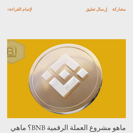
كبيرة ، وهو ما جذب الملايين من المستخدمين . عملة not تم إنشاء عملة
مشاركة
إرسال تعليق
لإتمام القراءة»
not بواسطة Open Builders، انه فريق يركز على تطوير ألعاب
اجتماعية جيدة ومنتشرة. سرعان ما وصلت اللعبة إلى ملايين
المستخدمين بعد فترة وجيزة من إطلاقها. يعود نجاح مشروع عملة not
إلى طريقة اللعب البسيطة ولكنها addictive اضاقة للاستخدام
الاستراتيجي لقاعدة مستخدمي Telegram الضخمة. مشروع عملة NOT
تُستخدم عملة not بشكل أساسي في لعبة تعتمد على Telegram
وتحاكي نظام النقر من اجل الكسب، حيث يكسب اللاعبون عملة not
من خلال النقر على عملة افتراضية. تتيح هذه الآلية البسيطة و addictive
للاعبين جمع العملة داخل اللعبة من خلال المشاركة في أنشطة اللعب
المنتظمة. كما يمكن للاعبين إكمال المهام والانضمام إلى لوحات
المتصدرين واستخدام التعزيزات لزيادة أرباحهم. تجعل هذه الميزات...
ماهو مشروع العملة الرقمية BNB؟ ماهي