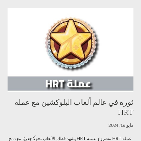
توزيعات سخية وتطورات مستقبلية مثيرة. مجتمع نشط: يتمتع HODL
بمجتمع نشط وحيوي من الداعمين الذين يؤمنون برؤية المشروع. خطة
طريق واضحة: يمتلك HODL خطة طريق واضحة محددة وأهدافه
المستقبلية. الاستثمار في عملة HODL إمكانية نمو عالية: يتمتع HODL
بإمكانية نمو عالية نظرًا لفريق العمل الموهوب، وتركيزه على مكافأة
حاملي العملة، ومجتمعه النشط. فرصة للانضمام إلى مجتمع متميز: يوفر
HODL فرصة للانضمام إلى مجتمع متميز من الداعمين الذين يؤمنون
برؤية المشروع. المساهمة في مشروع مبتكر: HODL هو مشروع م...
ثورة في عالم ألعاب البلوكشين مع عملة
HRT
مايو 16, 2024
عملة HRT مشروع عملة HRT يشهد قطاع الألعاب تحولًا جذريًا مع دمج