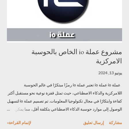
الجديدة لجلب وتمويل لهذا العالم الجديد، وتعتبر عملتها جزءا من هذه
المشاريع الناجحة. ...
مشروع عملة io الخاص بالحوسبة
الامركزية
يونيو 13, 2024
عملة io عملة io تعتبر عملة io رمزًا مبتكرًا في عالم الحوسبة
اللامركزية والذكاء الاصطناعي، حيث تمثل قفزة نوعية نحو مستقبل أكثر
كفاءة وابتكارًا في مجال تكنولوجيا المعلومات. تم تصميم عملة io لتسهيل
الوصول إلى موارد حوسبة الذكاء الاصطناعي بتكلفة أقل، مما يمكن
المهندسين والمطورين من إمكانيات غير محدودة في تطوير تطبيقات
مشاركة
إرسال تعليق
لإتمام القراءة»
الذكاء الاصطناعي والتعلم الآلي. مشروع عملة io يوفر مشروع عملة io