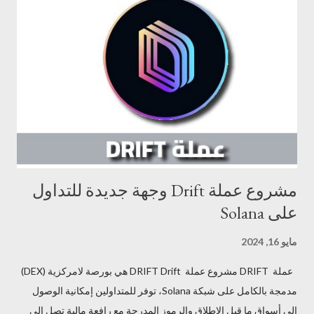
في حوكمة المنصة: تتم المساهمة في تطوير School Hack ذمن خلال
امتلاك عملة SHC والمشاركة في التصويت على قرارات المنصة. كسب
المكافآت: يتم الحصول على مكافآت مقابل المشاركة في مجتمع School
Hack، مثل إنشاء المحتوى التعليمي أو تقديم الدعم للآخرين. مجموعة
أدوات School Hack تطبيق School Hack: مركز رئيسي للوصول إلى
الوحدات التعليمية وإدارة التقدم والتفاعل ...
مشروع عملة Drift وجهة جديدة للتداول
على Solana
مايو 16, 2024
عملة DRIFT مشروع عملة DRIFT Drift هي بورصة لامركزية (DEX)
مدمجة بالكامل على شبكة Solana، توفر للمتداولين إمكانية الوصول
إلى أسواق ما قبل الإطلاق والرموز المدرجة مع رافعة مالية تصل إلى