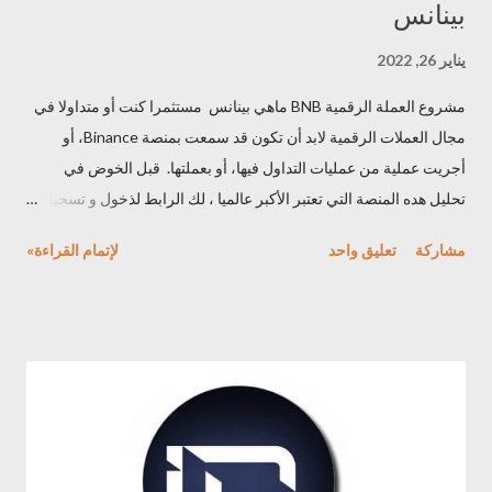
بينانس
يناير 26, 2022
مشروع العملة الرقمية BNB ماهي بينانس مستثمرا كنت أو متداولا في
مجال العملات الرقمية لابد أن تكون قد سمعت بمنصة Binance، أو
أجريت عملية من عمليات التداول فيها، أو بعملتها. قبل الخوض في
تحليل هده المنصة التي تعتبر الأكبر عالميا ، لك الرابط لذخول و تسجيل
فيها هنا لقد تم إطلاق هذه المنصة سنة 2017، وتعتبر أكبر بورصة للعملات
مشاركة
تعليق واحد
لإتمام القراءة»
الرقمية المشفرة، بناءا على حجم التداول اليومي، حيث يُذكر أن حجم
التداول اليومي الأخير للعملات الرقمية بلغ 35 مليار دولار، بينما بلغ حجم
التداولات على منصة "بينانس. يو إس" 1.26 ملياردولار، وعدد العملات
المعروضة هو398. وقد أطلقت هذه الاخيرة نظاما كاملا من الوظائف
لتسهيل التعاملات المالية في سوق الرقمية، من بين هذه الوظائف : _
شبكة " بينانس " _ سلسلة " بينانس " _ " بينانس " للعقود الذكية
Binance Smart Chain _ " بينانس " أكاديمي _ محفظة Trust Wallet
_ مشروع Research Project وتسعى بتوظيف كل هذه المشاريع