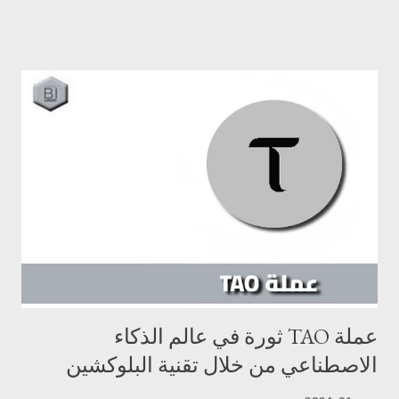
على نظاما يعتمد على مفهوم "الحوسبة كعملة"، مما يوفر بيئة حوسبة
موثوقة وقابلة للتوسع تمكن المستخدمين من الاستفادة من موارد
ضخمة منها وحدات معالجة الرسومات (GPUs) ، وبفضل تكاملها مع
شبكات DePINs مثل Render و Filecoin، توفر عملة io أيضا حلولاً
شاملة تشمل الحوسبة، التخزين، وعرض الصور، مما يعزز من فرص
الاستفادة التجارية والابتكار في هذا المجال. تسعى عملة io إلى جعل
التكنولوجيا المتقدمة في متناول الجميع، من خلال خفض التكاليف وزيادة
الكفاءة، مما يدعم المبتكرين ورواد الأعمال في مجال الذكاء الاصطناعي
لتحقيق رؤاهم وأفكارهم بأقل تكلفة وأعلى جودة. مميزات عملة io يعد
مشروع عملة io شبكة حوسبة خاصة بالذكاء الاصطنا...
عملة TAO ثورة في عالم الذكاء
الاصطناعي من خلال تقنية البلوكشين