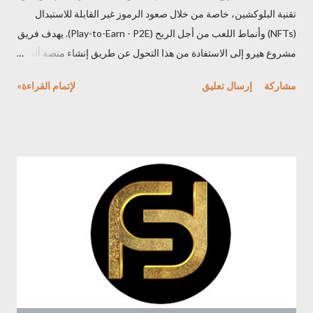
تقنية البلوكشين، خاصة من خلال صعود الرموز غير القابلة للاستبدال
(NFTs) وأنماط اللعب من أجل الربح (Play-to-Earn - P2E). يهدف فريق
مشروع هيرو إلى الاستفادة من هذا التحول عن طريق إنشاء منصة ألعاب
تشفيرية شاملة تدعم اقتصادات ألعاب مختلفة ونظم ألعاب لامركزية.
مشاركة
إرسال تعليق
لإتمام القراءة»
عملة HRT عملة HRT هي العملة الرقمية الأصلية لمنصة ألعاب
البلوكشين الثورية، مشروع هيرو ، تتميز هذه العملة ملكية حقيقية في
الألعاب: تتيح لك عملة HRT امتلاك عناصر داخل اللعبة والمحتوى
الرقمي، مما يمنحك سيطرة أكبر على تجربة ألعاب البلوكشين الخاصة
بك. المشاركة في اقتصاد الألعاب: يمكنك استخدام عملة HRT لشراء
عناصر داخل اللعبة، والمشاركة في أنشطة Play-to-Earn (P2E)،
وكسب مكافآت على مساهماتك. تخصيص تجربة اللعب : استخدم عملة
HRT لتخصيص مظهر شخصيتك وشراء عناصر تجميلية أخرى لتعزيز
تجربة اللعب لديك. Staking والحصول على عائد: يمكنك المشاركة في
عملية Staking باستخدام عملة HRT وكسب عوائد إضافية. نظام بيئي
لامركزية: تساهم عملة HRT في تشغيل نظام ألعاب لامركزية يس...