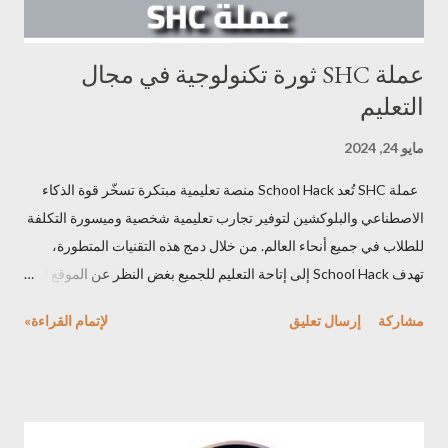
عملة SHC ثورة تكنولوجية في مجال
التعليم
مايو 24, 2024
عملة SHC تُعد School Hack منصة تعليمية مبتكرة تسخّر قوة الذكاء
الاصطناعي والبلوكشين لتوفير تجارب تعليمية شخصية وميسورة التكلفة
للطلاب في جميع أنحاء العالم. من خلال دمج هذه التقنيات المتطورة،
تهدف School Hack إلى إتاحة التعليم للجميع بغض النظر عن الموقع أو
الإمكانيات المادية. عملة SHC عملة SHC الرقمية هي العملة الأساسية
مشاركة
إرسال تعليق
لإتمام القراءة»
في نظام School Hack ، وتُستخدم للعديد من المزايا: الوصول إلى
أدوات تعليمية متقدمة مدعومة بالذكاء الاصطناعي: تتم الاستفادة من
أحدث نماذج اللغة وغيرها من الموارد التعليمية باستخدام عملة SHC.
شراء رصيد التعلم: كل دولار أمريكي يعادل 100 من رصيد SHC، ويمكن
استخدام هذه الأرصدة للوصول إلى الأدوات والموارد التعليمية. المشاركة