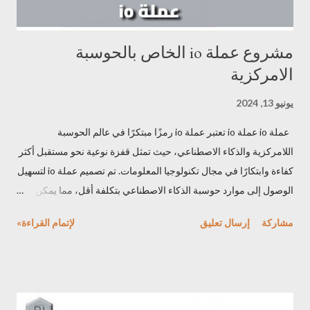
مشروع عملة io الخاص بالحوسبة
الامركزية
يونيو 13, 2024
عملة io عملة io تعتبر عملة io رمزًا مبتكرًا في عالم الحوسبة
اللامركزية والذكاء الاصطناعي، حيث تمثل قفزة نوعية نحو مستقبل أكثر
كفاءة وابتكارًا في مجال تكنولوجيا المعلومات. تم تصميم عملة io لتسهيل
الوصول إلى موارد حوسبة الذكاء الاصطناعي بتكلفة أقل، مما يمكن
المهندسين والمطورين من إمكانيات غير محدودة في تطوير تطبيقات
مشاركة
إرسال تعليق
لإتمام القراءة»
الذكاء الاصطناعي والتعلم الآلي. مشروع عملة io يوفر مشروع عملة io
على نظاما يعتمد على مفهوم "الحوسبة كعملة"، مما يوفر بيئة حوسبة
موثوقة وقابلة للتوسع تمكن المستخدمين من الاستفادة من موارد
ضخمة منها وحدات معالجة الرسومات (GPUs) ، وبفضل تكاملها مع
شبكات DePINs مثل Render و Filecoin، توفر عملة io أيضا حلولاً