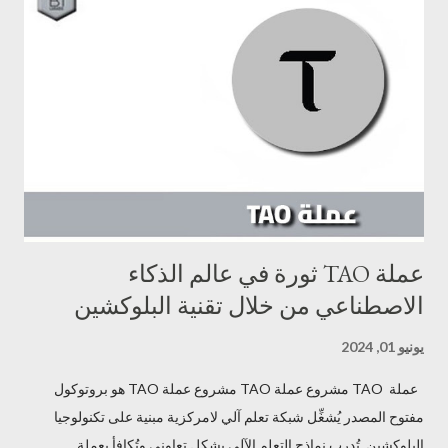
شاملة تشمل الحوسبة، التخزين، وعرض الصور، مما يعزز من فرص
الاستفادة التجارية والابتكار في هذا المجال. تسعى عملة io إلى جعل
التكنولوجيا المتقدمة في متناول الجميع، من خلال خفض التكاليف وزيادة
الكفاءة، مما يدعم المبتكرين ورواد الأعمال في مجال الذكاء الاصطناعي
لتحقيق رؤاهم وأفكارهم بأقل تكلفة وأعلى جودة. مميزات عملة io يعد
مشروع عملة io شبكة حوسبة خاصة بالذكاء الاصطنا...
عملة TAO ثورة في عالم الذكاء
الاصطناعي من خلال تقنية البلوكشين
يونيو 01, 2024
عملة TAO مشروع عملة TAO مشروع عملة TAO هو بروتوكول
مفتوح المصدر يُشغِّل شبكة تعلم آلي لامركزية مبنية على تكنولوجيا
البلوكشين. تُدرب نماذج التعلم الآلي بشكل تعاوني وتُكافأ بعملة