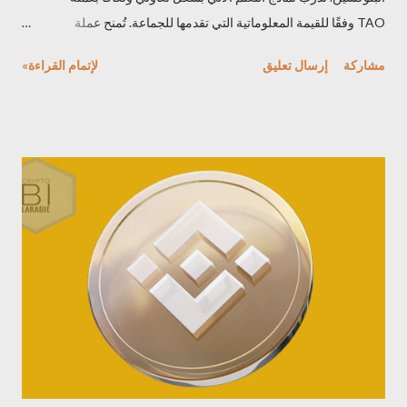
TAO وفقًا للقيمة المعلوماتية التي تقدمها للجماعة. تُمنح عملة
TAO أيضًا الوصول الخارجي، مما يتيح للمستخدمين استخلاص
مشاركة
إرسال تعليق
لإتمام القراءة»
المعلومات من الشبكة وضبط أنشطتها وفقًا لاحتياجاتهم. يعمل هذا
المشروع على إنشاء سوق للذكاء الاصطناعي، اضافة لساحة محفّزة
يتفاعل فيها المستهلكون ومنتجو هذه السلعة الثمينة في سوق مفتوح
وشفاف. يُمكِّن مشروع عملة TAO من: - استراتيجية جديدة ومُحسّنة
لتطوير وتوزيع تقنية الذكاء الاصطناعي من خلال استغلال إمكانيات دفتر
الأستاذ الموزع. على وجه التحديد، تيسر له الوصول/الملكية، والحكم
اللامركزي، والقدرة على استغلال موارد الحوسبة والابتكار ، كل ذلك
ضمن إطار محفّز. - مستودع مفتوح المصدر للذكاء الآلي، قابل للوصول
لأي شخص في أي مكان، مما يخلق الظروف للابتكار المفتوح والغير
مشروط . عملة TAO Bittensor هو منصة رائدة تقف عند تقاطع
تكنولوجيا البلوكشين وتعلم الآلة. صُممت كشبكة لامركزية تُغ...