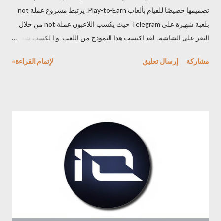
تصميمها خصيصًا للقيام بألعاب Play-to-Earn. يرتبط مشروع عملة not
بلعبة شهيرة على Telegram حيث يكسب اللاعبون عملة not من خلال
النقر على الشاشة. لقد اكتسب هذا النموذج من اللعب و ا لكسب شعبية
كبيرة ، وهو ما جذب الملايين من المستخدمين . عملة not تم إنشاء عملة
مشاركة
إرسال تعليق
لإتمام القراءة»
not بواسطة Open Builders، انه فريق يركز على تطوير ألعاب
اجتماعية جيدة ومنتشرة. سرعان ما وصلت اللعبة إلى ملايين
المستخدمين بعد فترة وجيزة من إطلاقها. يعود نجاح مشروع عملة not
إلى طريقة اللعب البسيطة ولكنها addictive اضاقة للاستخدام
الاستراتيجي لقاعدة مستخدمي Telegram الضخمة. مشروع عملة NOT
تُستخدم عملة not بشكل أساسي في لعبة تعتمد على Telegram
وتحاكي نظام النقر من اجل الكسب، حيث يكسب اللاعبون عملة not
من خلال النقر على عملة افتراضية. تتيح هذه الآلية البسيطة و addictive
للاعبين جمع العملة داخل اللعبة من خلال المشاركة في أنشطة اللعب
المنتظمة. كما يمكن للاعبين إكمال المهام والانضمام إلى لوحات
المتصدرين واستخدام التعزيزات لزيادة أرباحهم. تجعل هذه الميزات...