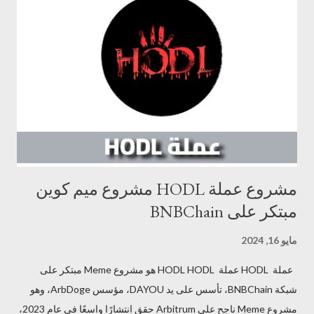
عملة USDT عملة مشفرة ،وهي تعمل على blockchain ، إنها ثالث أكبر
عملة رقمية في العالم من حيث القيمة السوقية. لكنها مختلفة تمامًا عن
عملة البيتكوين والعملات الافتراضية الأخرى، انها عملة مستقرة (عملة
مشفرة ذات قيمة ثابتة) تعكس سعر الدولار الأمريكي. نظريا هذه العملة
الرقمية ترتبط بأصول حقيقية للحفاظ على قيمتها المستقرة ، إلا أنها رغم
ذلك شهدت تذبذب في قيمتها وهو م...
مشروع عملة HODL مشروع ميم كوين
مبتكر على BNBChain
مايو 16, 2024
عملة HODL عملة HODL HODL هو مشروع Meme مبتكر على
شبكة BNBChain، تأسس على يد DAYOU، مؤسس ArbDoge، وهو
مشروع Meme ناجح على Arbitrum حقق انتشارًا واسعًا في عام 2023،