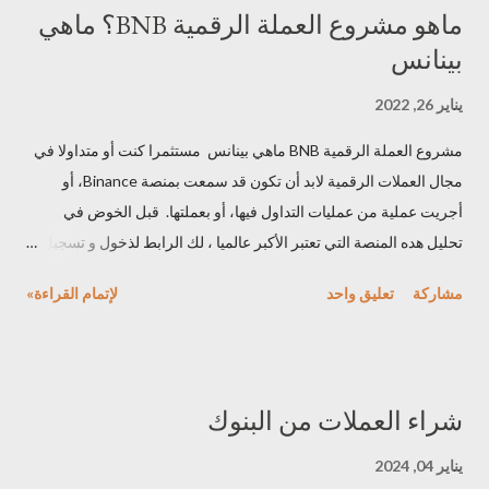
ماهو مشروع العملة الرقمية BNB؟ ماهي
بينانس
يناير 26, 2022
مشروع العملة الرقمية BNB ماهي بينانس مستثمرا كنت أو متداولا في
مجال العملات الرقمية لابد أن تكون قد سمعت بمنصة Binance، أو
أجريت عملية من عمليات التداول فيها، أو بعملتها. قبل الخوض في
تحليل هده المنصة التي تعتبر الأكبر عالميا ، لك الرابط لذخول و تسجيل
فيها هنا لقد تم إطلاق هذه المنصة سنة 2017، وتعتبر أكبر بورصة للعملات
مشاركة
تعليق واحد
لإتمام القراءة»
الرقمية المشفرة، بناءا على حجم التداول اليومي، حيث يُذكر أن حجم
التداول اليومي الأخير للعملات الرقمية بلغ 35 مليار دولار، بينما بلغ حجم
التداولات على منصة "بينانس. يو إس" 1.26 ملياردولار، وعدد العملات
المعروضة هو398. وقد أطلقت هذه الاخيرة نظاما كاملا من الوظائف
شراء العملات من البنوك
لتسهيل التعاملات المالية في سوق الرقمية، من بين هذه الوظائف : _
شبكة " بينانس " _ سلسلة " بينانس " _ " بينانس " للعقود الذكية
يناير 04, 2024
Binance Smart Chain _ " بينانس " أكاديمي _ محفظة Trust Wallet