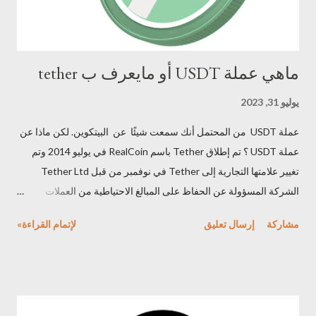
ماهي عملة USDT أو مايعرف ب tether
يوليو 31, 2023
عملة USDT من المحتمل أنك سمعت شيئًا عن البيتكوين. لكن ماذا عن
عملة USDT ؟ تم إطلاق Tether باسم RealCoin في يوليو 2014 وتم
تغيير علامتها التجارية إلى Tether في نوفمبر من قبل Tether Ltd
الشركة المسؤولة عن الحفاظ على المبالغ الاحتياطية من العملات
الورقية . تم تطوير هذه العملة بواسطة BitFenix للتبادل المشفر ، هذه
مشاركة
إرسال تعليق
لإتمام القراءة»
الرموز المميزة الأصلية لشبكة Tether بدأ تداولها تحت رمز عملة
USDT. في أكتوبر 2021 ، و تبلغ قيمتها أكثر من 68 مليار دولار.
المحتويات : ما هي عملة USDT خصائص عملة USDT لماذا هو مثير
للجدل؟ مؤسسو عملة USDT مميزات عملة USDT العدد الإجمالي
لعملة USDT عملة USDT ماهي عملة USDT مثل عملة البيتكوين ، تعتبر