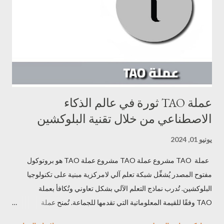
من خلال النقر على عملة افتراضية. تتيح هذه الآلية البسيطة و addictive
للاعبين جمع العملة داخل اللعبة من خلال المشاركة في أنشطة اللعب
المنتظمة. كما يمكن للاعبين إكمال المهام والانضمام إلى لوحات
المتصدرين واستخدام التعزيزات لزيادة أرباحهم. تجعل هذه الميزات...
عملة TAO ثورة في عالم الذكاء
الاصطناعي من خلال تقنية البلوكشين
يونيو 01, 2024
عملة TAO مشروع عملة TAO مشروع عملة TAO هو بروتوكول
مفتوح المصدر يُشغِّل شبكة تعلم آلي لامركزية مبنية على تكنولوجيا
البلوكشين. تُدرب نماذج التعلم الآلي بشكل تعاوني وتُكافأ بعملة
TAO وفقًا للقيمة المعلوماتية التي تقدمها للجماعة. تُمنح عملة
TAO أيضًا الوصول الخارجي، مما يتيح للمستخدمين استخلاص