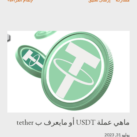
فريق ذو خبرة: يتمتع فريق HODL بخبرة واسعة في مجال العملات
الرقمية، ونجح في إطلاق مشاريع Meme ناجحة سابقًا. التزام بمكافأة
حاملي العملة: يُركز HODL على مكافأة حاملي عملة HODL من خلال
توزيعات سخية وتطورات مستقبلية مثيرة. مجتمع نشط: يتمتع HODL
بمجتمع نشط وحيوي من الداعمين الذين يؤمنون برؤية المشروع. خطة
طريق واضحة: يمتلك HODL خطة طريق واضحة محددة وأهدافه
المستقبلية. الاستثمار في عملة HODL إمكانية نمو عالية: يتمتع HODL
بإمكانية نمو عالية نظرًا لفريق العمل الموهوب، وتركيزه على مكافأة
حاملي العملة، ومجتمعه النشط. فرصة للانضمام إلى مجتمع متميز: يوفر
HODL فرصة للانضمام إلى مجتمع متميز من الداعمين الذين يؤمنون
برؤية المشروع. المساهمة في مشروع مبتكر: HODL هو مشروع م...
ماهي عملة USDT أو مايعرف ب tether
يوليو 31, 2023