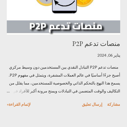
لتحقيق رؤاهم وأفكارهم بأقل تكلفة وأعلى جودة. مميزات عملة io يعد
مشروع عملة io شبكة حوسبة خاصة بالذكاء الاصطنا...
منصات تدعم P2P
يناير 06, 2024
منصات تدعم P2P التبادل النقدي بين المستخدمين دون وسيط مركزي
أصبح جزءًا أساسيًا في عالم العملات المشفرة، ويتمثل في مفهوم P2P.
يسمح هذا النهج بالتحكم الذاتي والخصوصية للمستخدمين، مما يقلل من
التكاليف والوقت المتضمن في التبادلات ويمنح مرونة أكبر للأفراد في
عمليات تبادل العملات الرقمية دون الاعتماد على وسطاء مركزيين.
مشاركة
إرسال تعليق
لإتمام القراءة»
تعريف P2P P2P هو اختصار لـ "Peer-to-Peer"، ويُشير إلى التفاعل
والتبادل المباشر بين الأشخاص أو الأطراف دون الحاجة إلى وسيط
مركزي. في سوق العملات المشفرة، يعني P2P أن الأفراد يتمكنون من