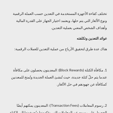
تختلف كفاءة الأجهزة المستخدمة في التعدين حسب العملة الرقمية
ونوع الألغاز التي يتم حلها، ويعتمد اختيار الجهاز على القدرة المالية
وأهداف الشخص المعني بعملية التعدين.
عوائد التعدين وتكلفته
هناك عدة طرق لتحقيق الأرباح من عملية التعدين للعملات الرقمية:
1. مكافأة الكتلة (Block Rewards): المعدينون يحصلون على مكافأة
عندما يتم حلّ كتلة جديدة، حيث تُنشئ العملة الجديدة وتُمنح للمعدنين
كمكافأة عن جهودهم في حل الألغاز.
2. رسوم المعاملات (Transaction Fees): المعدينون يمكنهم أيضًا
الحصول على رسوم عن المعاملات التي يؤكدونها ويُضيفونها إلى الكتلة