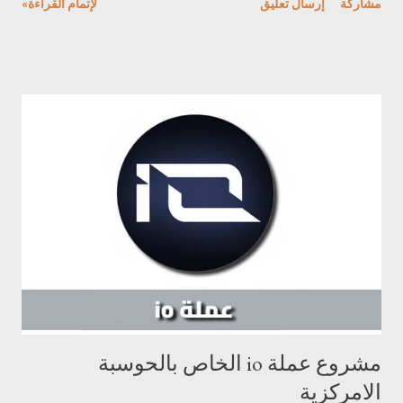
مشاركة
إرسال تعليق
لإتمام القراءة»
المعلومات من الشبكة وضبط أنشطتها وفقًا لاحتياجاتهم. يعمل هذا
المشروع على إنشاء سوق للذكاء الاصطناعي، اضافة لساحة محفّزة
يتفاعل فيها المستهلكون ومنتجو هذه السلعة الثمينة في سوق مفتوح
وشفاف. يُمكِّن مشروع عملة TAO من: - استراتيجية جديدة ومُحسّنة
لتطوير وتوزيع تقنية الذكاء الاصطناعي من خلال استغلال إمكانيات دفتر
الأستاذ الموزع. على وجه التحديد، تيسر له الوصول/الملكية، والحكم
اللامركزي، والقدرة على استغلال موارد الحوسبة والابتكار ، كل ذلك
ضمن إطار محفّز. - مستودع مفتوح المصدر للذكاء الآلي، قابل للوصول
لأي شخص في أي مكان، مما يخلق الظروف للابتكار المفتوح والغير
مشروط . عملة TAO Bittensor هو منصة رائدة تقف عند تقاطع
تكنولوجيا البلوكشين وتعلم الآلة. صُممت كشبكة لامركزية تُغ...
مشروع عملة io الخاص بالحوسبة
الامركزية