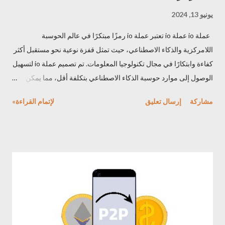
يونيو 13, 2024
عملة io عملة io تعتبر عملة io رمزًا مبتكرًا في عالم الحوسبة
اللامركزية والذكاء الاصطناعي، حيث تمثل قفزة نوعية نحو مستقبل أكثر
كفاءة وابتكارًا في مجال تكنولوجيا المعلومات. تم تصميم عملة io لتسهيل
الوصول إلى موارد حوسبة الذكاء الاصطناعي بتكلفة أقل، مما يمكن
المهندسين والمطورين من إمكانيات غير محدودة في تطوير تطبيقات
مشاركة
إرسال تعليق
لإتمام القراءة»
الذكاء الاصطناعي والتعلم الآلي. مشروع عملة io يوفر مشروع عملة io
على نظاما يعتمد على مفهوم "الحوسبة كعملة"، مما يوفر بيئة حوسبة
موثوقة وقابلة للتوسع تمكن المستخدمين من الاستفادة من موارد
ضخمة منها وحدات معالجة الرسومات (GPUs) ، وبفضل تكاملها مع
شبكات DePINs مثل Render و Filecoin، توفر عملة io أيضا حلولاً
شاملة تشمل الحوسبة، التخزين، وعرض الصور، مما يعزز من فرص
الاستفادة التجارية والابتكار في هذا المجال. تسعى عملة io إلى جعل
التكنولوجيا المتقدمة في متناول الجميع، من خلال خفض التكاليف وزيادة
الكفاءة، مما يدعم المبتكرين ورواد الأعمال في مجال الذكاء الاصطناعي