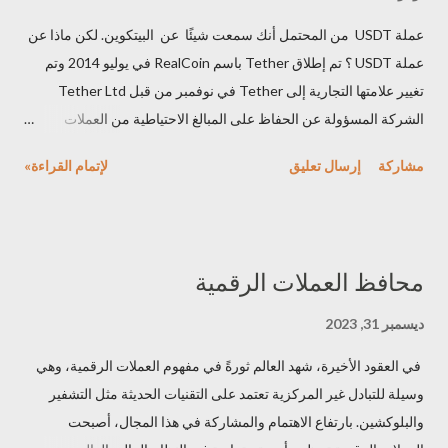
عملة USDT من المحتمل أنك سمعت شيئًا عن البيتكوين. لكن ماذا عن
عملة USDT ؟ تم إطلاق Tether باسم RealCoin في يوليو 2014 وتم
تغيير علامتها التجارية إلى Tether في نوفمبر من قبل Tether Ltd
الشركة المسؤولة عن الحفاظ على المبالغ الاحتياطية من العملات
الورقية . تم تطوير هذه العملة بواسطة BitFenix للتبادل المشفر ، هذه
مشاركة
إرسال تعليق
لإتمام القراءة»
الرموز المميزة الأصلية لشبكة Tether بدأ تداولها تحت رمز عملة
USDT. في أكتوبر 2021 ، و تبلغ قيمتها أكثر من 68 مليار دولار.
المحتويات : ما هي عملة USDT خصائص عملة USDT لماذا هو مثير
للجدل؟ مؤسسو عملة USDT مميزات عملة USDT العدد الإجمالي
محافظ العملات الرقمية
لعملة USDT عملة USDT ماهي عملة USDT مثل عملة البيتكوين ، تعتبر
عملة USDT عملة مشفرة ،وهي تعمل على blockchain ، إنها ثالث أكبر
ديسمبر 31, 2023
عملة رقمية في العالم من حيث القيمة السوقية. لكنها مختلفة تمامًا عن
في العقود الأخيرة، شهد العالم ثورةً في مفهوم العملات الرقمية، وهي
عملة البيتكوين والعملات الافتراضية الأخرى، انها عملة مستقرة (عملة
وسيلة للتبادل غير المركزية تعتمد على التقنيات الحديثة مثل التشفير
مشفرة ذات قيمة ثابتة) تعكس سعر الدولار الأمريكي. نظريا هذه العملة
والبلوكشين. بارتفاع الاهتمام والمشاركة في هذا المجال، أصبحت
الرقمية ترتبط بأصول حقيقية للحفاظ على قيمتها المستقرة ، إلا أنها رغم