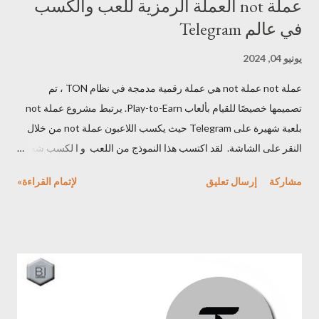
عملة not العملة الرمزية للعب والكسب
في عالم Telegram
يونيو 04, 2024
عملة not عملة not هي عملة رقمية مدمجة في نظام TON ، تم
تصميمها خصيصًا للقيام بألعاب Play-to-Earn. يرتبط مشروع عملة not
بلعبة شهيرة على Telegram حيث يكسب اللاعبون عملة not من خلال
النقر على الشاشة. لقد اكتسب هذا النموذج من اللعب و ا لكسب شعبية
كبيرة ، وهو ما جذب الملايين من المستخدمين . عملة not تم إنشاء عملة
مشاركة
إرسال تعليق
لإتمام القراءة»
not بواسطة Open Builders، انه فريق يركز على تطوير ألعاب
اجتماعية جيدة ومنتشرة. سرعان ما وصلت اللعبة إلى ملايين
المستخدمين بعد فترة وجيزة من إطلاقها. يعود نجاح مشروع عملة not
إلى طريقة اللعب البسيطة ولكنها addictive اضاقة للاستخدام
الاستراتيجي لقاعدة مستخدمي Telegram الضخمة. مشروع عملة NOT
تُستخدم عملة not بشكل أساسي في لعبة تعتمد على Telegram
وتحاكي نظام النقر من اجل الكسب، حيث يكسب اللاعبون عملة not