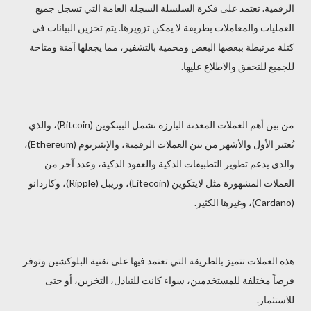
الرقمية. تعتمد على فكرة السلسلة السجلة العامة التي تسجل جميع
العمليات والمعاملات بطريقة لا يمكن تزويرها. يتم تخزين البيانات في
كتلة مرتبطة ببعضها البعض ومحمية بالتشفير، مما يجعلها آمنة ومتاحة
للجميع للتحقق والاطلاع عليها.
من بين أهم العملات المعدنة البارزة تشمل البيتكوين (Bitcoin)، والذي
يُعتبر الأول والأشهر من بين العملات الرقمية، والإيثيريوم (Ethereum)،
والذي يدعم تطوير التطبيقات الذكية والعقود الذكية، وعدد آخر من
العملات المشهورة مثل لايتكوين (Litecoin)، وريبل (Ripple)، وكاردانو
(Cardano)، وغيرها الكثير.
هذه العملات تتميز بالطريقة التي تعتمد فيها على تقنية البلوكشين وتوفر
فرصاً مختلفة للمستخدمين، سواء كانت للتبادل، التخزين، أو حتى
للاستثمار.