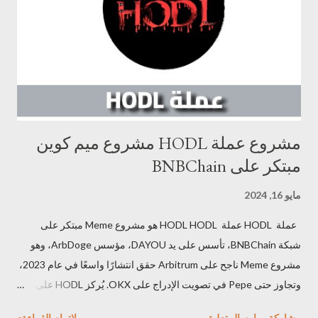
توضيح للمخاطر المحتملة المرتبطة بشراء العملات الرقمية من البنوك
مثل تقلب السوق والتشريعات القانونية. 8. التوصيات والنصائح: - تقديم
بعض النصائح و...
مشروع عملة HODL مشروع ميم كوين
مبتكر على BNBChain
مايو 16, 2024
عملة HODL عملة HODL HODL هو مشروع Meme مبتكر على
شبكة BNBChain، تأسس على يد DAYOU، مؤسس ArbDoge، وهو
مشروع Meme ناجح على Arbitrum حقق انتشارًا واسعًا في عام 2023،
وتجاوز حتى Pepe في تصويت الإدراج على OKX. يُركز HODL على
فكرة "لا مزيد من التعذيب لحاملي العملة" ، مميزات عملة HODL
مشاركة
إرسال تعليق
لإتمام القراءة»